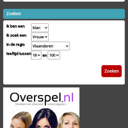
Zoeken
Ik ben een
Ik zoek een
In de regio
leeftijd tussen
en
Zoeken