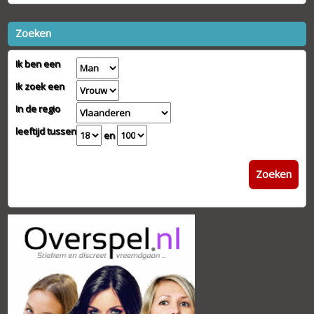
Zoeken
Ik ben een
Ik zoek een
In de regio
leeftijd tussen
en
Zoeken