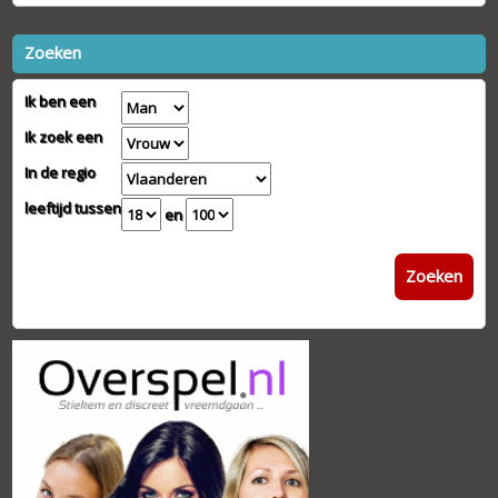
Zoeken
Ik ben een
Ik zoek een
In de regio
leeftijd tussen
en
Zoeken