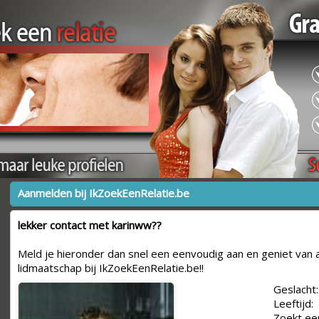
Aanmelden bij IkZoekEenRelatie.be
lekker contact met karinww??
Meld je hieronder dan snel een eenvoudig aan en geniet van a
lidmaatschap bij IkZoekEenRelatie.be!!
Geslacht:
Leeftijd:
Zoekt ee