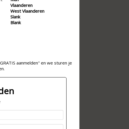
Vlaanderen
West Vlaanderen
Slank
Blank
op "GRATIS aanmelden" en we sturen je
en.
lden
e