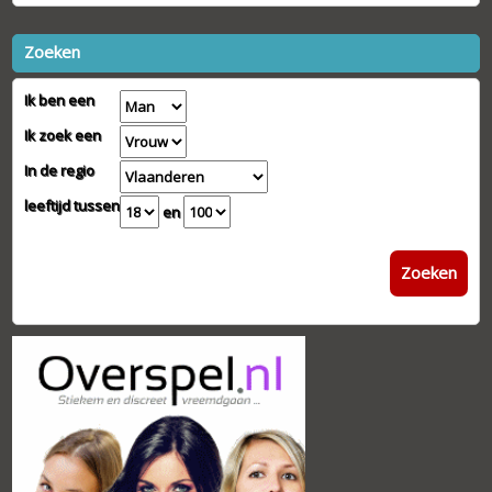
Zoeken
Ik ben een
Ik zoek een
In de regio
leeftijd tussen
en
Zoeken