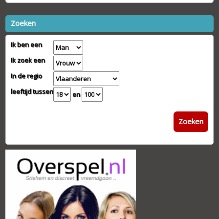
Zoeken
Ik ben een
Ik zoek een
In de regio
leeftijd tussen
en
Zoeken