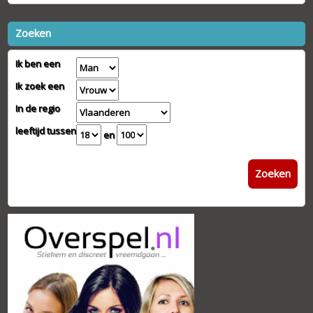
Zoeken
Ik ben een
Ik zoek een
In de regio
leeftijd tussen
en
Zoeken