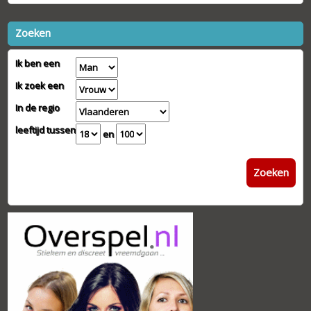
Zoeken
Ik ben een
Ik zoek een
In de regio
leeftijd tussen
en
Zoeken