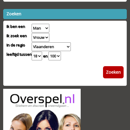
Zoeken
Ik ben een
Ik zoek een
In de regio
leeftijd tussen
en
Zoeken