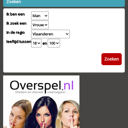
Zoeken
Ik ben een
Ik zoek een
In de regio
leeftijd tussen
en
Zoeken