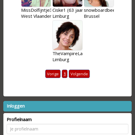
MissDolfijntje3 (58 jaar)
Ciske1 (63 jaar)
snowboardbeeb (28 jaar
West Vlaanderen
Limburg
Brussel
TheVampireLady3 (52 jaar)
Limburg
Vorige
1
Volgende
Inloggen
Profielnaam