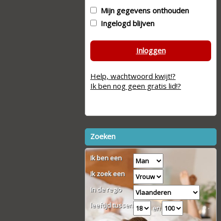
Mijn gegevens onthouden
Ingelogd blijven
Inloggen
Help, wachtwoord kwijt!?
Ik ben nog geen gratis lid!?
Zoeken
Ik ben een
Ik zoek een
In de regio
leeftijd tussen
en