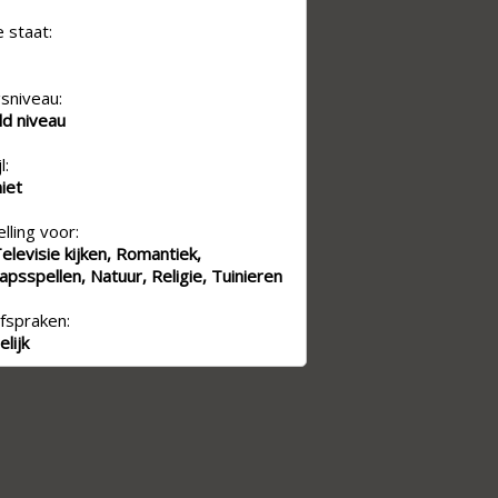
e staat:
sniveau:
d niveau
l:
niet
lling voor:
elevisie kijken, Romantiek,
psspellen, Natuur, Religie, Tuinieren
fspraken:
lijk