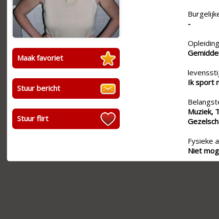
Burgelijk
-
Opleiding
Gemiddel
Maak favoriet
levensstij
Ik sport 
Stuur bericht
Belangste
Muziek, T
Stuur flirt
Gezelscha
Fysieke a
Niet moge