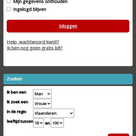
Mijn gegevens onthouden
Ingelogd blijven
Inloggen
Help, wachtwoord kwijt!?
Ik ben nog geen gratis lid!?
Zoeken
Ik ben een
Ik zoek een
In de regio
leeftijd tussen
en