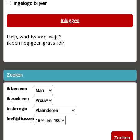
Ingelogd blijven
Inloggen
Help, wachtwoord kwijt!?
Ik ben nog geen gratis lid!?
Zoeken
Ik ben een
Ik zoek een
In de regio
leeftijd tussen
en
Zoeken