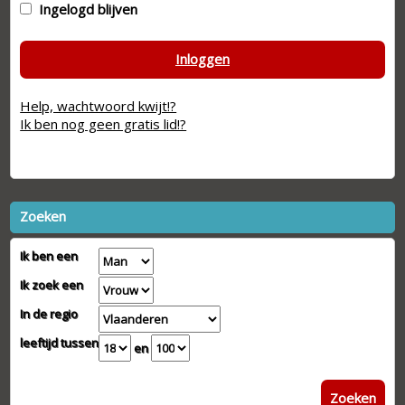
Ingelogd blijven
Inloggen
Help, wachtwoord kwijt!?
Ik ben nog geen gratis lid!?
Zoeken
Ik ben een
Ik zoek een
In de regio
leeftijd tussen
en
Zoeken