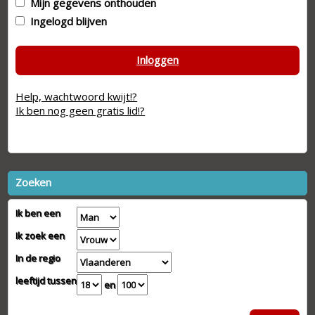
Mijn gegevens onthouden
Ingelogd blijven
Inloggen
Help, wachtwoord kwijt!?
Ik ben nog geen gratis lid!?
Zoeken
Ik ben een
Ik zoek een
In de regio
leeftijd tussen
en