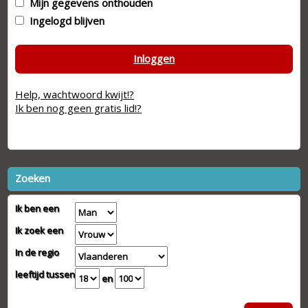
Mijn gegevens onthouden
Ingelogd blijven
Inloggen
Help, wachtwoord kwijt!?
Ik ben nog geen gratis lid!?
Zoeken
Ik ben een
Ik zoek een
In de regio
leeftijd tussen
en