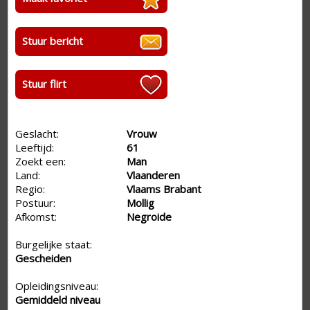
Stuur bericht
Stuur flirt
Geslacht:
Vrouw
Leeftijd:
61
Zoekt een:
Man
Land:
Vlaanderen
Regio:
Vlaams Brabant
Postuur:
Mollig
Afkomst:
Negroide
Burgelijke staat:
Gescheiden
Opleidingsniveau:
Gemiddeld niveau