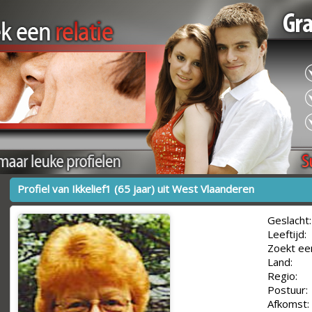
Profiel van Ikkelief1 (65 jaar) uit West Vlaanderen
Geslacht:
Leeftijd:
Zoekt ee
Land:
Regio:
Postuur:
Afkomst: