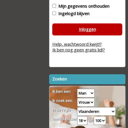
Mijn gegevens onthouden
Ingelogd blijven
Inloggen
Help, wachtwoord kwijt!?
Ik ben nog geen gratis lid!?
Zoeken
Ik ben een
Ik zoek een
In de regio
leeftijd tussen
en