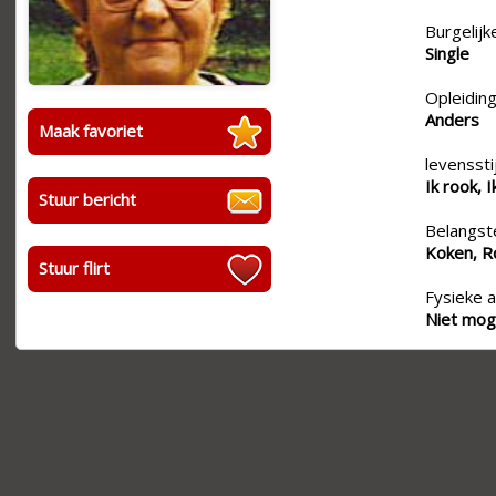
Burgelijk
Single
Opleiding
Anders
Maak favoriet
levensstij
Ik rook, I
Stuur bericht
Belangste
Koken, Ro
Stuur flirt
Fysieke a
Niet moge