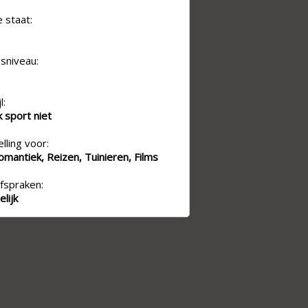
e staat:
sniveau:
l:
k sport niet
lling voor:
mantiek, Reizen, Tuinieren, Films
fspraken:
lijk