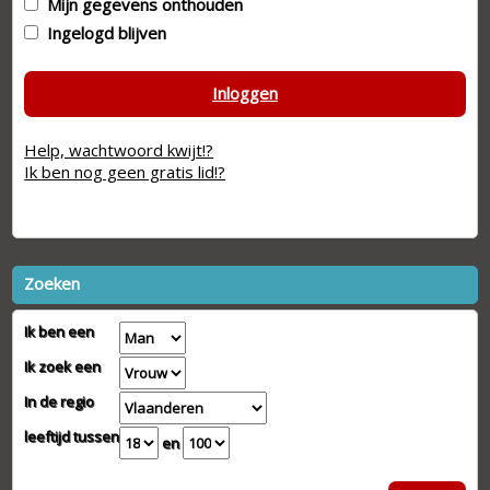
Mijn gegevens onthouden
Ingelogd blijven
Inloggen
Help, wachtwoord kwijt!?
Ik ben nog geen gratis lid!?
Zoeken
Ik ben een
Ik zoek een
In de regio
leeftijd tussen
en