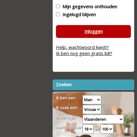
Mijn gegevens onthouden
Ingelogd blijven
Inloggen
Help, wachtwoord kwijt!?
Ik ben nog geen gratis lid!?
Zoeken
Ik ben een
Ik zoek een
In de regio
leeftijd tussen
en