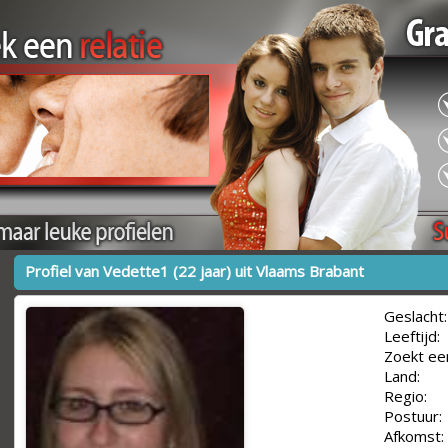
Profiel van Vedette1 (22 jaar) uit Vlaams Brabant
Geslacht:
Leeftijd:
Zoekt ee
Land:
Regio:
Postuur:
Afkomst: