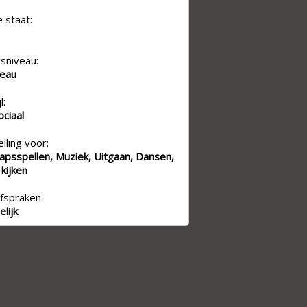
e staat:
sniveau:
veau
l:
ociaal
lling voor:
apsspellen, Muziek, Uitgaan, Dansen,
 kijken
fspraken:
lijk