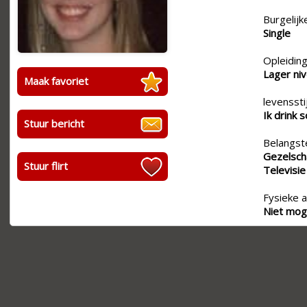
Burgelijk
Single
Opleiding
Lager ni
Maak favoriet
levensstij
Ik drink s
Stuur bericht
Belangste
Gezelsch
Stuur flirt
Televisie
Fysieke a
Niet moge