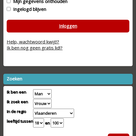
Mijn gegevens onthouden
Ingelogd blijven
Inloggen
Help, wachtwoord kwijt!?
Ik ben nog geen gratis lid!?
Zoeken
Ik ben een
Ik zoek een
In de regio
leeftijd tussen
en