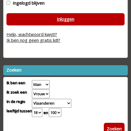
Ingelogd blijven
Inloggen
Help, wachtwoord kwijt!?
Ik ben nog geen gratis lid!?
Zoeken
Ik ben een
Ik zoek een
In de regio
leeftijd tussen
en
Zoeken