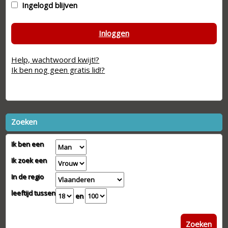
Ingelogd blijven
Inloggen
Help, wachtwoord kwijt!?
Ik ben nog geen gratis lid!?
Zoeken
Ik ben een
Ik zoek een
In de regio
leeftijd tussen
en
Zoeken