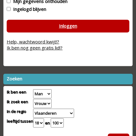
Mijn gegevens onthouden
Ingelogd blijven
Inloggen
Help, wachtwoord kwijt!?
Ik ben nog geen gratis lid!?
Zoeken
Ik ben een
Ik zoek een
In de regio
leeftijd tussen
en