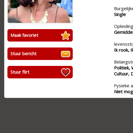
Burgelijk
Single
Opleiding
Gemiddel
Maak favoriet
levensstij
Ik rook, 
Stuur bericht
Belangste
Politiek,
Stuur flirt
Cultuur,
Fysieke a
Niet moge