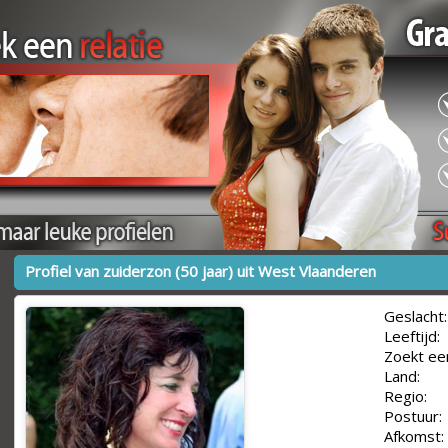
Profiel van zuiderzon (50 jaar) uit West Vlaanderen
Geslacht:
Leeftijd:
Zoekt ee
Land:
Regio:
Postuur:
Afkomst: