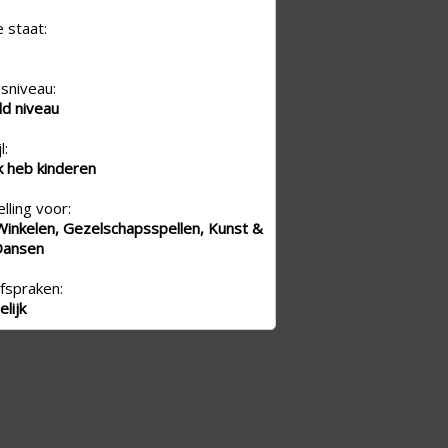
e staat:
sniveau:
d niveau
l:
Ik heb kinderen
lling voor:
 Winkelen, Gezelschapsspellen, Kunst &
 Dansen
fspraken:
lijk