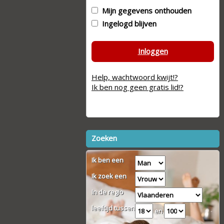
Mijn gegevens onthouden
Ingelogd blijven
Inloggen
Help, wachtwoord kwijt!?
Ik ben nog geen gratis lid!?
Zoeken
Ik ben een
Ik zoek een
In de regio
leeftijd tussen
en