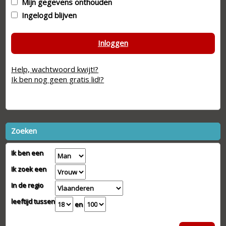
Mijn gegevens onthouden
Ingelogd blijven
Inloggen
Help, wachtwoord kwijt!?
Ik ben nog geen gratis lid!?
Zoeken
Ik ben een
Ik zoek een
In de regio
leeftijd tussen
en