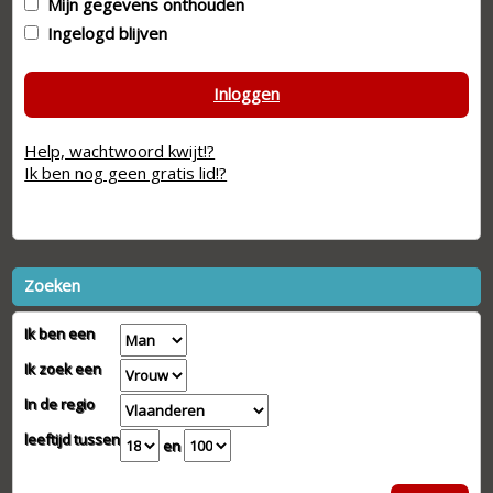
Mijn gegevens onthouden
Ingelogd blijven
Inloggen
Help, wachtwoord kwijt!?
Ik ben nog geen gratis lid!?
Zoeken
Ik ben een
Ik zoek een
In de regio
leeftijd tussen
en