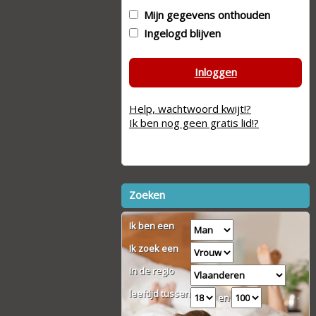
Mijn gegevens onthouden
Ingelogd blijven
Inloggen
Help, wachtwoord kwijt!?
Ik ben nog geen gratis lid!?
Zoeken
Ik ben een
Ik zoek een
In de regio
leeftijd tussen
en