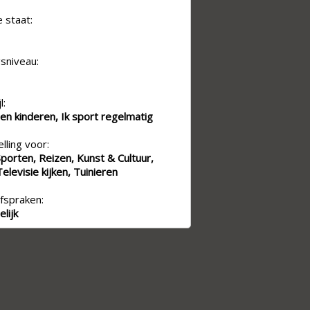
e staat:
sniveau:
l:
en kinderen, Ik sport regelmatig
lling voor:
Sporten, Reizen, Kunst & Cultuur,
Televisie kijken, Tuinieren
fspraken:
lijk