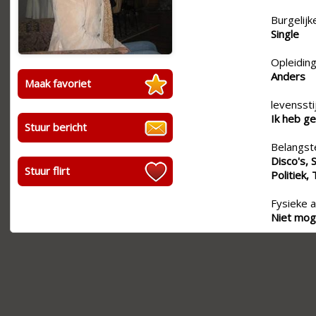
Burgelijk
Single
Opleiding
Anders
Maak favoriet
levensstij
Ik heb ge
Stuur bericht
Belangste
Disco's, 
Stuur flirt
Politiek, 
Fysieke a
Niet moge