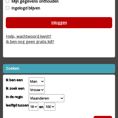
Mijn gegevens onthouden
Ingelogd blijven
Inloggen
Help, wachtwoord kwijt!?
Ik ben nog geen gratis lid!?
Zoeken
Ik ben een
Ik zoek een
In de regio
leeftijd tussen
en