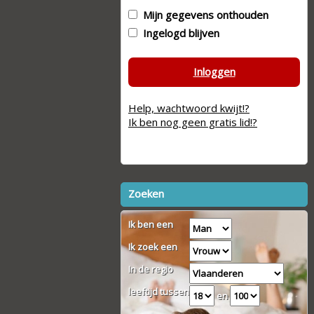
Mijn gegevens onthouden
Ingelogd blijven
Inloggen
Help, wachtwoord kwijt!?
Ik ben nog geen gratis lid!?
Zoeken
Ik ben een
Ik zoek een
In de regio
leeftijd tussen
en