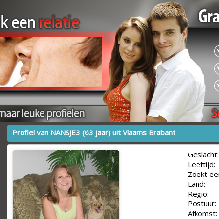
Profiel van NANSJE3 (63 jaar) uit Vlaams Brabant
Geslacht:
Leeftijd:
Zoekt ee
Land:
Regio:
Postuur:
Afkomst: