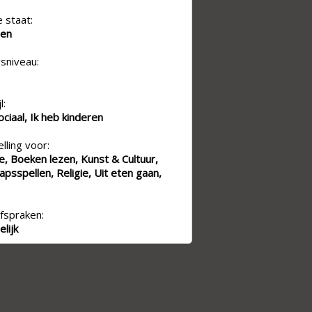
e staat:
den
sniveau:
l:
sociaal, Ik heb kinderen
lling voor:
e, Boeken lezen, Kunst & Cultuur,
psspellen, Religie, Uit eten gaan,
fspraken:
lijk