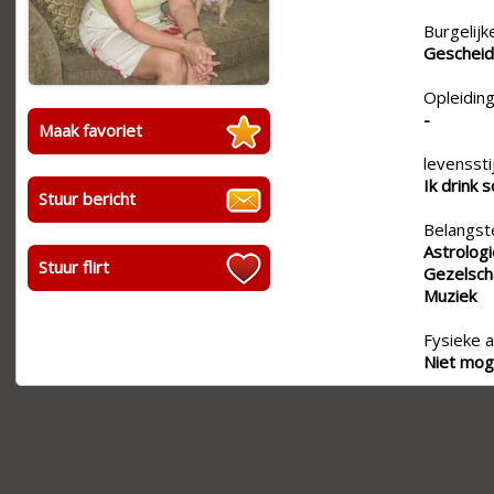
Burgelijk
Geschei
Opleiding
-
Maak favoriet
levensstij
Ik drink 
Stuur bericht
Belangste
Astrologi
Stuur flirt
Gezelscha
Muziek
Fysieke a
Niet moge