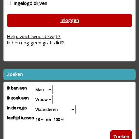
Ingelogd blijven
Inloggen
Help, wachtwoord kwijt!?
Ik ben nog geen gratis lid!?
Zoeken
Ik ben een
Ik zoek een
In de regio
leeftijd tussen
en
Zoeken