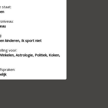
e staat:
den
sniveau:
veau
l:
en kinderen, Ik sport niet
lling voor:
inkelen, Astrologie, Politiek, Koken,
fspraken:
lijk