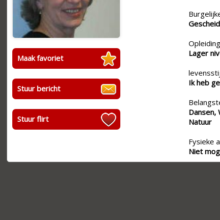
Burgelijk
Geschei
Opleiding
Lager ni
Maak favoriet
levensstij
Ik heb ge
Stuur bericht
Belangste
Dansen, W
Stuur flirt
Natuur
Fysieke a
Niet moge