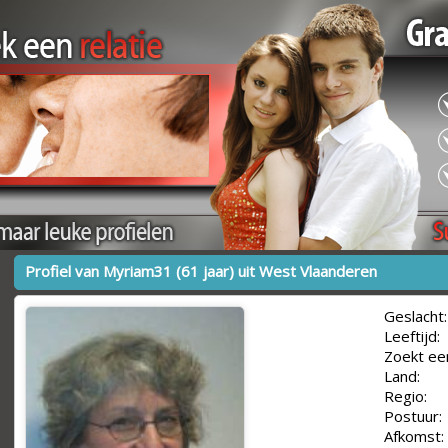
Profiel van Myriam31 (61 jaar) uit West Vlaanderen
Geslacht:
Leeftijd:
Zoekt ee
Land:
Regio:
Postuur:
Afkomst: