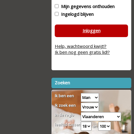
Mijn gegevens onthouden
Ingelogd blijven
Inloggen
Help, wachtwoord kwijt!?
Ik ben nog geen gratis lid!?
Zoeken
Ik ben een
Ik zoek een
In de regio
leeftijd tussen
en