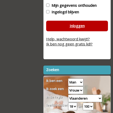
Mijn gegevens onthouden
Ingelogd blijven
Inloggen
Help, wachtwoord kwijt!?
Ik ben nog geen gratis lid!?
Zoeken
Ik ben een
Ik zoek een
In de regio
leeftijd tussen
en