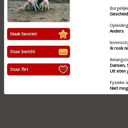
Burgelijk
Geschei
Opleiding
Anders
Maak favoriet
levensstij
Ik rook n
Stuur bericht
Belangste
Dansen, S
Stuur flirt
Uit eten
Fysieke a
Niet moge