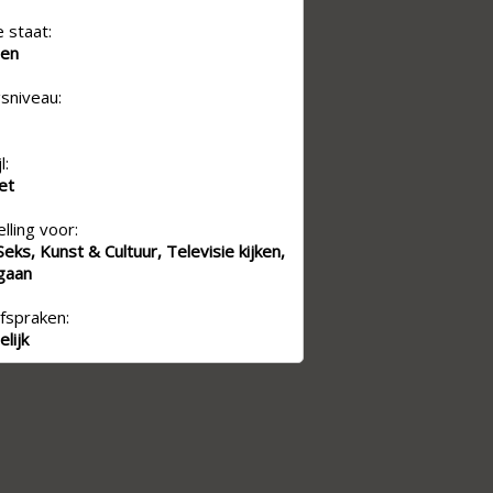
e staat:
den
sniveau:
l:
iet
lling voor:
eks, Kunst & Cultuur, Televisie kijken,
 gaan
fspraken:
lijk