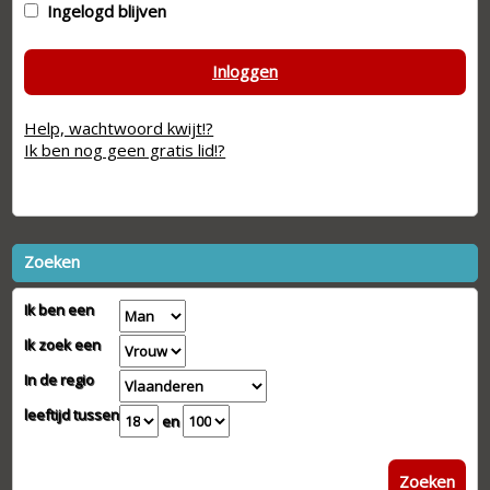
Ingelogd blijven
Inloggen
Help, wachtwoord kwijt!?
Ik ben nog geen gratis lid!?
Zoeken
Ik ben een
Ik zoek een
In de regio
leeftijd tussen
en
Zoeken