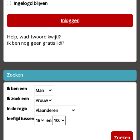
Ingelogd blijven
Inloggen
Help, wachtwoord kwijt!?
Ik ben nog geen gratis lid!?
Zoeken
Ik ben een
Ik zoek een
In de regio
leeftijd tussen
en
Zoeken