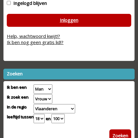
Ingelogd blijven
Inloggen
Help, wachtwoord kwijt!?
Ik ben nog geen gratis lid!?
Zoeken
Ik ben een
Ik zoek een
In de regio
leeftijd tussen
en
Zoeken