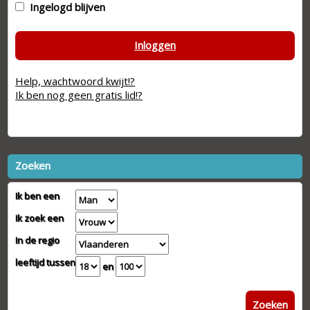
Ingelogd blijven
Inloggen
Help, wachtwoord kwijt!?
Ik ben nog geen gratis lid!?
Zoeken
Ik ben een
Ik zoek een
In de regio
leeftijd tussen
en
Zoeken