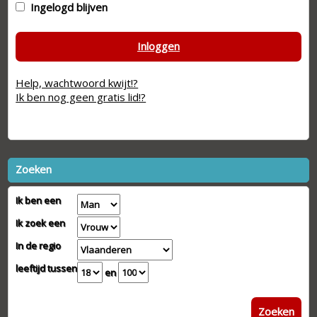
Ingelogd blijven
Inloggen
Help, wachtwoord kwijt!?
Ik ben nog geen gratis lid!?
Zoeken
Ik ben een
Ik zoek een
In de regio
leeftijd tussen
en
Zoeken