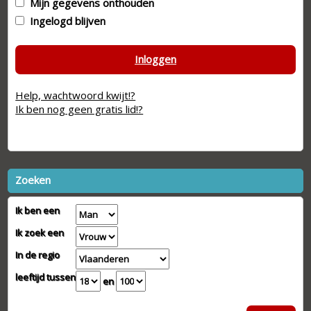
Mijn gegevens onthouden
Ingelogd blijven
Inloggen
Help, wachtwoord kwijt!?
Ik ben nog geen gratis lid!?
Zoeken
Ik ben een
Ik zoek een
In de regio
leeftijd tussen
en