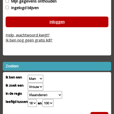
Mijn gegevens onthouden
Ingelogd blijven
Inloggen
Help, wachtwoord kwijt!?
Ik ben nog geen gratis lid!?
Zoeken
Ik ben een
Ik zoek een
In de regio
leeftijd tussen
en