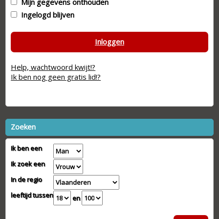
Mijn gegevens onthouden
Ingelogd blijven
Inloggen
Help, wachtwoord kwijt!?
Ik ben nog geen gratis lid!?
Zoeken
Ik ben een
Ik zoek een
In de regio
leeftijd tussen
en