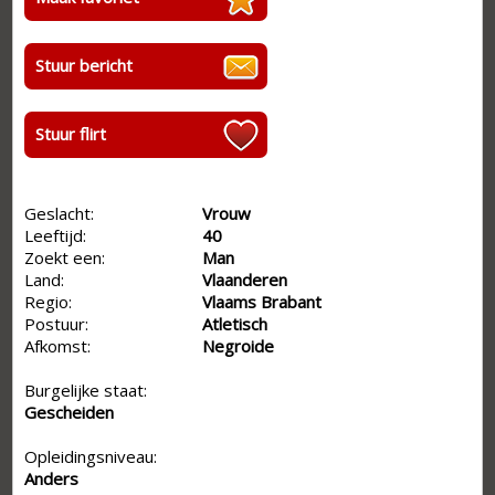
Stuur bericht
Stuur flirt
Geslacht:
Vrouw
Leeftijd:
40
Zoekt een:
Man
Land:
Vlaanderen
Regio:
Vlaams Brabant
Postuur:
Atletisch
Afkomst:
Negroide
Burgelijke staat:
Gescheiden
Opleidingsniveau:
Anders